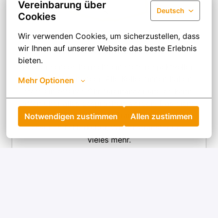
Vereinbarung über
Deutsch
Cookies
Wir verwenden Cookies, um sicherzustellen, dass 
wir Ihnen auf unserer Website das beste Erlebnis 
Offene Kommunikation
bieten.
Bei der seneos herrscht ein stets respektvoller 
Umgang miteinander. Alle Kolleg*innen haben 
Mehr Optionen
stets ein offenes Ohr füreinander und es kann 
offen über alles gesprochen werden. Das dient 
uns als Grundlage für Transparenz, eine 
Notwendigen zustimmen
Allen zustimmen
gesunde Fehlerkultur, Wissenstransfer und 
vieles mehr.
Startseite