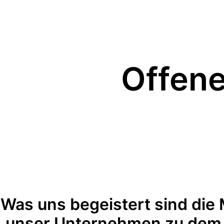
Zum
Inhalt
springen
Offene
Was uns begeistert sind die 
unser Unternehmen zu dem 