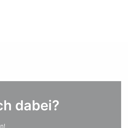
ch dabei? 
! 
